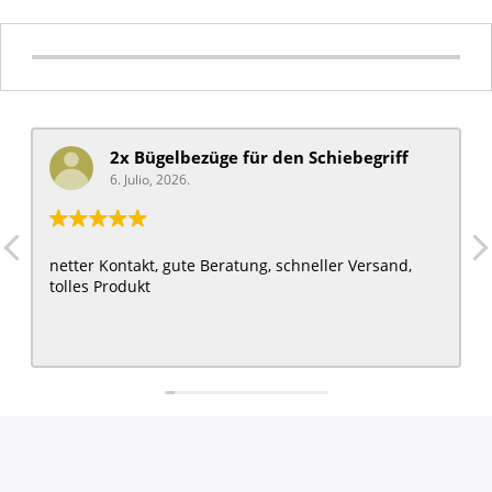
griff
mobiquip/coche xl stroller
6. Julio, 2026.
Love it thank you and much more comfortable for
rsand,
sister