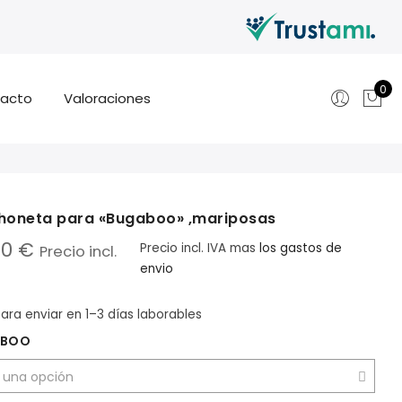
0
acto
Valoraciones
honeta para «Bugaboo» ,mariposas
90
€
Precio incl. IVA
mas
los gastos de
Precio incl.
envio
para enviar
en 1–3 días laborables
ABOO