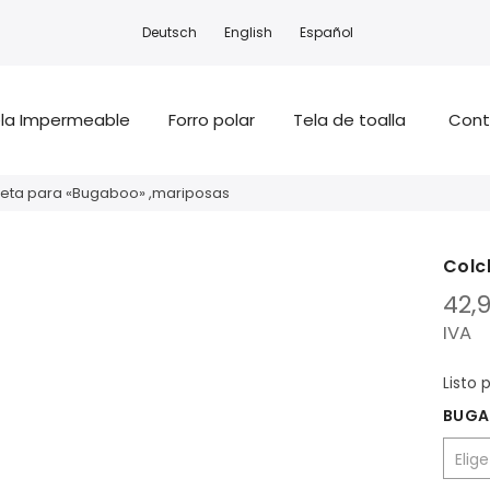
Deutsch
English
Español
la Impermeable
Forro polar
Tela de toalla
Cont
eta para «Bugaboo» ,mariposas
Colc
42,
IVA
Listo 
BUG