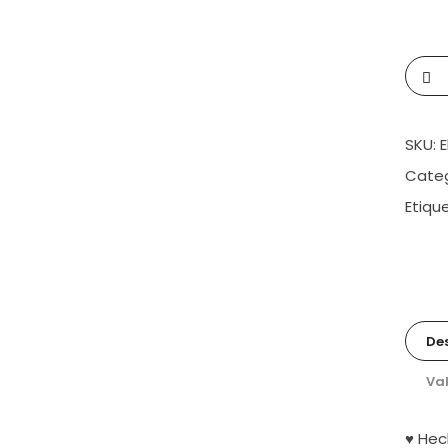
SKU:
E
Categ
Etiqu
Des
Val
♥ He