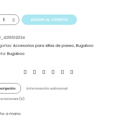
AÑADIR AL CARRITO
l_4216512034
orías:
Accesorios para sillas de paseo
,
Bugaboo
eta:
Bugaboo
cripción
Información adicional
oraciones (0)
cho a mano