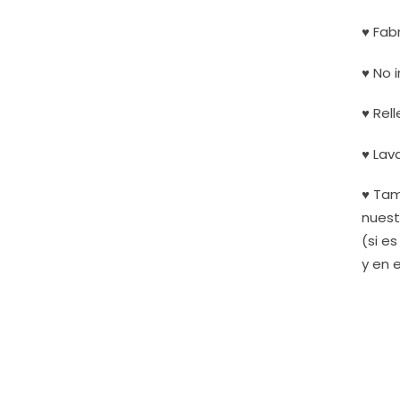
♥ Fab
♥ No i
♥ Rel
♥ Lav
♥ Tam
nuest
(si e
y en 