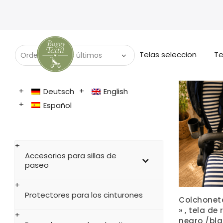
Telas seleccion
Te
Deutsch
English
Español
Accesorios para sillas de
paseo
Protectores para los cinturones
Colchonet
» , tela de
negro /bl