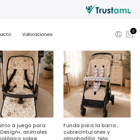
0
acto
Valoraciones
unto a juego para
Funda para la barra ,
 Design», animales
cubrecinturones y
oológico sobre
almohadilla ,tela