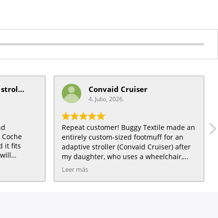
mobiquip/coche xl stroller
Convaid Cruiser
4. Julio, 2026.
nd
Repeat customer! Buggy Textile made an
t Coche
entirely custom-sized footmuff for an
it fits
adaptive stroller (Convaid Cruiser) after
will
my daughter, who uses a wheelchair,
) a very
grew out of a traditional City Mini
Leer más
daughter :)
toddler stroller for which we had also
ordered a footmuff, and loved. The Light
Beige fleece interior is great quality, and
the Emerald Twigs waterproof exterior is
lightweight and doesn't feel plastic-like