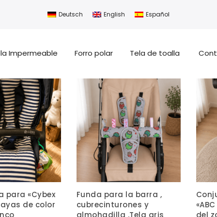
Deutsch
English
Español
la Impermeable
Forro polar
Tela de toalla
Cont
a para «Cybex
Funda para la barra ,
Conj
 rayas de color
cubrecinturones y
«ABC
anco
almohadilla ,Tela gris
del z