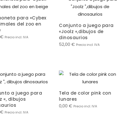
honeta para «Cybex
nimales del zoo en
Conjunto a juego para
e
«Joolz «,dibujos de
€
dinosaurios
Precio incl. IVA
52,00
€
Precio incl. IVA
unto a juego para
Tela de color pink con
z «, dibujos
lunares
saurios
0,00
€
Precio incl. IVA
€
Precio incl. IVA