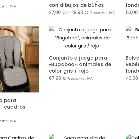
con dibujos de búhos
fondo
o incl. IVA
27,00
€
–
29,90
€
52,00
Precio incl. IVA
Conjunto a juego para
Bolso
«Bugaboo», animales de
Bebés
color gris / rojo
fond
67,90
€
46,0
Precio incl. IVA
a para
 , cuadros
o incl. IVA