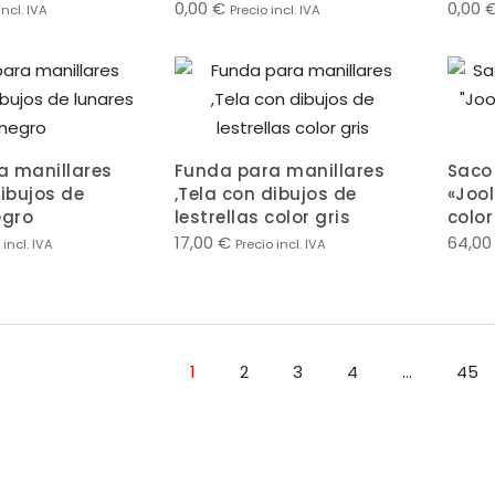
0,00
€
0,00
incl. IVA
Precio incl. IVA
a manillares
Funda para manillares
Saco 
dibujos de
,Tela con dibujos de
«Jool
egro
lestrellas color gris
color
17,00
€
64,0
 incl. IVA
Precio incl. IVA
1
2
3
4
…
45