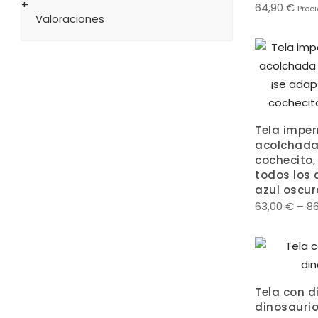
64,90
€
Preci
Valoraciones
Tela imper
acolchada
cochecito,
todos los 
azul oscur
63,00
€
–
8
Tela con d
dinosauri