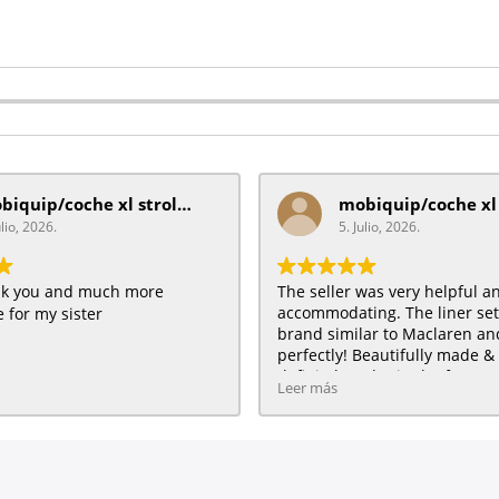
mobiquip/coche xl stroller
ulio, 2026.
5. Julio, 2026.
ank you and much more
The seller was very helpful a
accommodating. The liner se
 for my sister
brand similar to Maclaren and 
perfectly! Beautifully made & 
definitely order in the future :
Leer más
HAPPY customer for me & my 