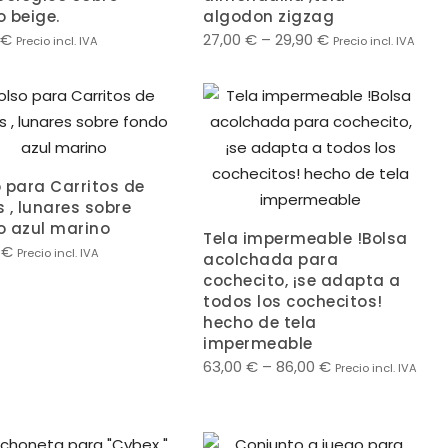
 beige.
algodon zigzag
€
27,00
€
–
29,90
€
Precio incl. IVA
Precio incl. IVA
 para Carritos de
 , lunares sobre
o azul marino
Tela impermeable !Bolsa
0
€
Precio incl. IVA
acolchada para
cochecito, ¡se adapta a
todos los cochecitos!
hecho de tela
impermeable
63,00
€
–
86,00
€
Precio incl. IVA