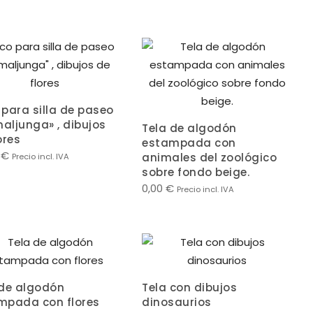
para silla de paseo
aljunga» , dibujos
Tela de algodón
ores
estampada con
0
€
animales del zoológico
Precio incl. IVA
sobre fondo beige.
0,00
€
Precio incl. IVA
 de algodón
Tela con dibujos
mpada con flores
dinosaurios