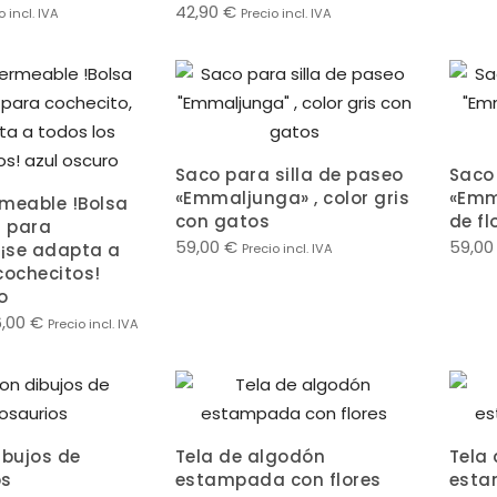
42,90
€
o incl. IVA
Precio incl. IVA
Saco para silla de paseo
Saco 
«Emmaljunga» , color gris
«Emm
meable !Bolsa
con gatos
de fl
 para
59,00
€
59,0
 ¡se adapta a
Precio incl. IVA
cochecitos!
o
6,00
€
Precio incl. IVA
ibujos de
Tela de algodón
Tela
os
estampada con flores
esta