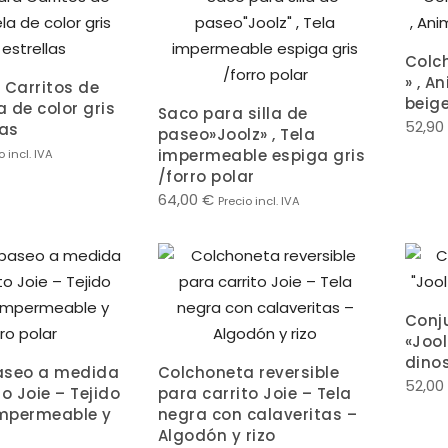
Colc
» , A
 Carritos de
beig
a de color gris
Saco para silla de
52,90
las
paseo»Joolz» , Tela
impermeable espiga gris
o incl. IVA
/forro polar
64,00
€
Precio incl. IVA
Conj
«Jool
dino
aseo a medida
Colchoneta reversible
52,00
o Joie – Tejido
para carrito Joie – Tela
impermeable y
negra con calaveritas –
Algodón y rizo