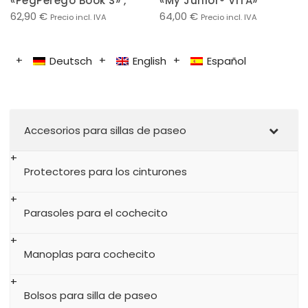
«PegPerego Book S» ,
«My Junior® VITA»
62,90
€
64,00
€
Precio incl. IVA
Precio incl. IVA
Deutsch
English
Español
Accesorios para sillas de paseo
Protectores para los cinturones
Parasoles para el cochecito
Manoplas para cochecito
Bolsos para silla de paseo