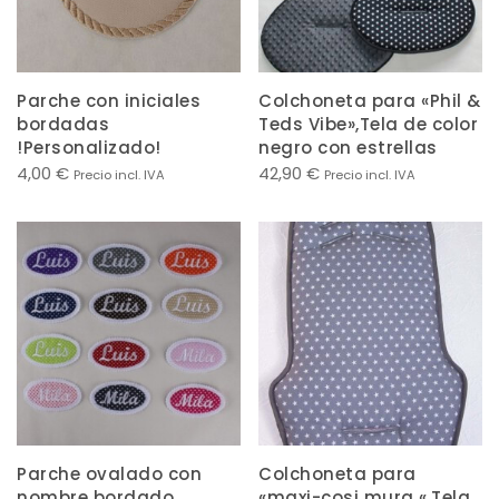
Parche con iniciales
Colchoneta para «Phil &
bordadas
Teds Vibe»,Tela de color
!Personalizado!
negro con estrellas
4,00
€
42,90
€
Precio incl. IVA
Precio incl. IVA
Parche ovalado con
Colchoneta para
nombre bordado
«maxi-cosi mura «,Tela