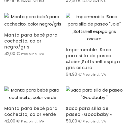
95,00
€
42,00
€
Precio incl. IVA
Precio incl. IVA
Manta para bebé para
cochecito, color
negro/gris
Impermeable !Saco
42,00
€
Precio incl. IVA
para silla de paseo
«Joie» ,Softshell espiga
gris oscuro
64,90
€
Precio incl. IVA
Manta para bebé para
Saco para silla de
cochecito, color verde
paseo «Goodbaby «
42,00
€
59,00
€
Precio incl. IVA
Precio incl. IVA