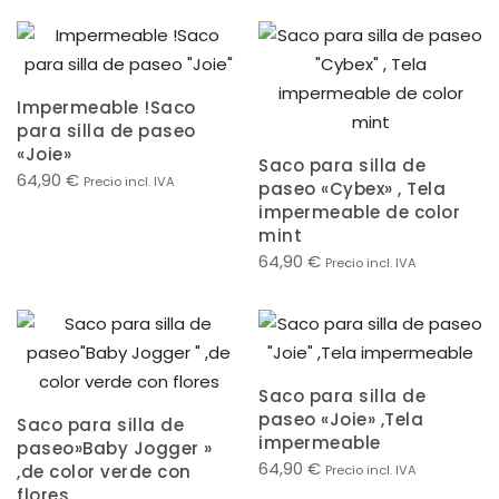
Impermeable !Saco
para silla de paseo
«Joie»
Saco para silla de
64,90
€
Precio incl. IVA
paseo «Cybex» , Tela
impermeable de color
mint
64,90
€
Precio incl. IVA
Saco para silla de
paseo «Joie» ,Tela
Saco para silla de
impermeable
paseo»Baby Jogger »
64,90
€
,de color verde con
Precio incl. IVA
flores