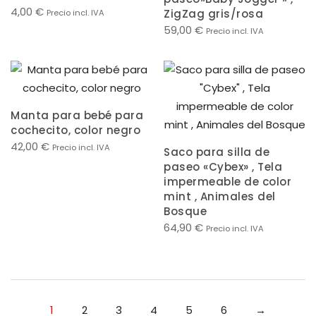
4,00
€
ZigZag gris/rosa
Precio incl. IVA
59,00
€
Precio incl. IVA
Manta para bebé para
cochecito, color negro
42,00
€
Precio incl. IVA
Saco para silla de
paseo «Cybex» , Tela
impermeable de color
mint , Animales del
Bosque
64,90
€
Precio incl. IVA
1
2
3
4
5
6
→