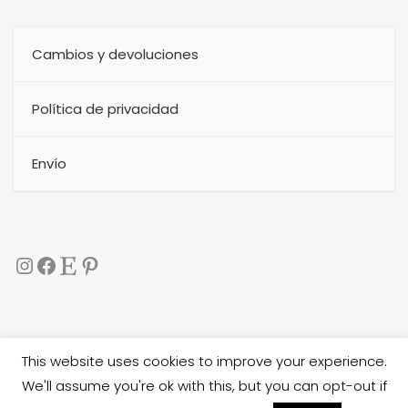
Cambios y devoluciones
Política de privacidad
Envío
Instagram
Facebook
Etsy
Pinterest
This website uses cookies to improve your experience.
Copyright 2017
buggytextil
all rights reserved. All images
We'll assume you're ok with this, but you can opt-out if
are copyright protected, and you are not allowed