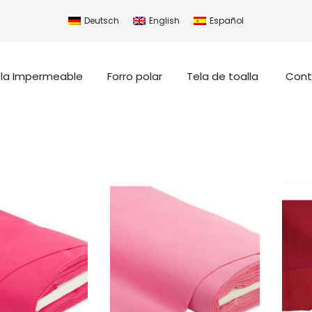
Deutsch
English
Español
la Impermeable
Forro polar
Tela de toalla
Cont