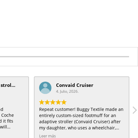
mobiquip/coche xl stroller
Convaid Cruiser
4. Julio, 2026.
nd
Repeat customer! Buggy Textile made an
t Coche
entirely custom-sized footmuff for an
it fits
adaptive stroller (Convaid Cruiser) after
will
my daughter, who uses a wheelchair,
) a very
grew out of a traditional City Mini
Leer más