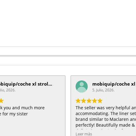
mobiquip/coche xl stroller
ulio, 2026.
5. Julio, 2026.
ank you and much more
The seller was very helpful a
accommodating. The liner se
 for my sister
brand similar to Maclaren and 
perfectly! Beautifully made & 
definitely order in the future :
Leer más