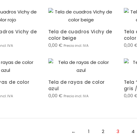
adros Vichy de
Tela de cuadros Vichy de
Tela
color beige
color
0,00
€
0,00
incl. IVA
Precio incl. IVA
yas de color
Tela de rayas de color
Tela 
azul
gris 
0,00
€
0,00
incl. IVA
Precio incl. IVA
←
1
2
3
4