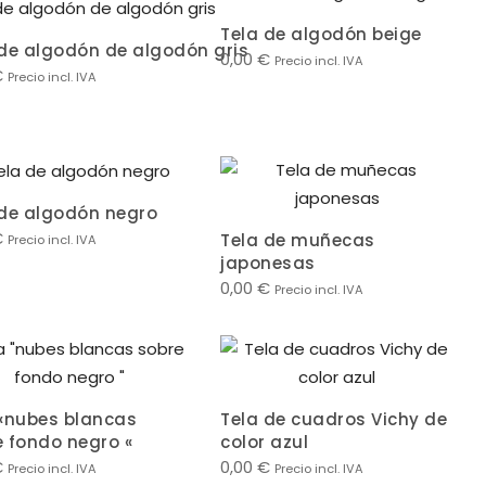
Tela de algodón beige
 de algodón de algodón gris
0,00
€
Precio incl. IVA
€
Precio incl. IVA
 de algodón negro
€
Tela de muñecas
Precio incl. IVA
japonesas
0,00
€
Precio incl. IVA
 «nubes blancas
Tela de cuadros Vichy de
e fondo negro «
color azul
€
0,00
€
Precio incl. IVA
Precio incl. IVA